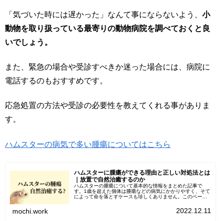
「気づいた時には遅かった」なんて事にならないよう、
小
動物を取り扱っている最寄りの動物病院を調べておくと良
いでしょう。
また、緊急の場合や受診すべきか迷った場合には、病院に
電話するのもおすすめです。
応急処置の方法や受診の必要性を教えてくれる事がありま
す。
ハムスターの病気で多い腫瘍についてはこちら
ハムスターに腫瘍ができる理由と正しい対処法とは
｜放置で自然治癒するのか
ハムスターの腫瘍について基本的な情報をまとめた記事で
す。1歳を超えた個体は腫瘍などの病気にかかりやすく、そて
によって命を落とすケースも珍しくありません。このページ
では、ハムスターに腫瘍ができる理由やしこりができた時の
対象法について解説しています。悪性腫瘍は自然治癒しない
2022.12.11
mochi.work
ので、定期的な健康チェックを心掛けましょう。