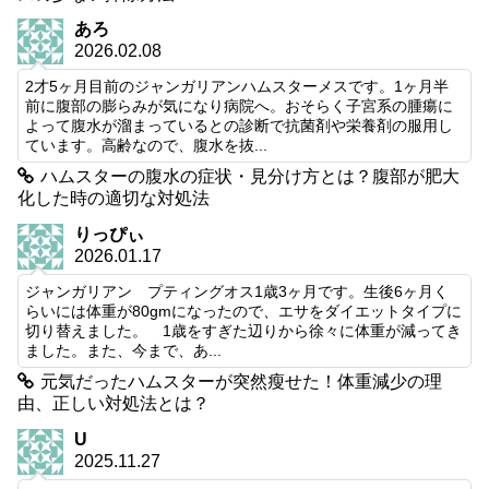
あろ
2026.02.08
2才5ヶ月目前のジャンガリアンハムスターメスです。1ヶ月半
前に腹部の膨らみが気になり病院へ。おそらく子宮系の腫瘍に
よって腹水が溜まっているとの診断で抗菌剤や栄養剤の服用し
ています。高齢なので、腹水を抜...
ハムスターの腹水の症状・見分け方とは？腹部が肥大
化した時の適切な対処法
りっぴぃ
2026.01.17
ジャンガリアン プティングオス1歳3ヶ月です。生後6ヶ月く
らいには体重が80gmになったので、エサをダイエットタイプに
切り替えました。 1歳をすぎた辺りから徐々に体重が減ってき
ました。また、今まで、あ...
元気だったハムスターが突然瘦せた！体重減少の理
由、正しい対処法とは？
U
2025.11.27