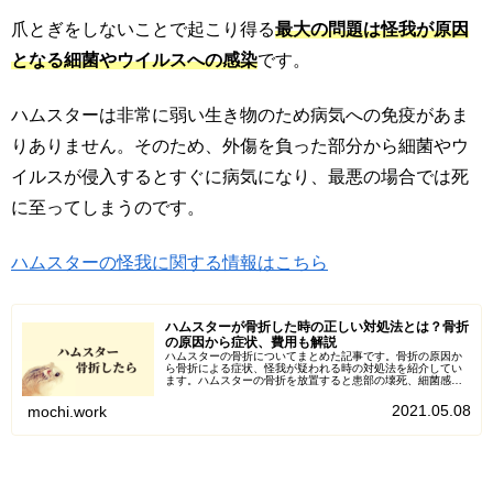
爪とぎをしないことで起こり得る
最大の問題は怪我が原因
となる細菌やウイルスへの感染
です。
ハムスターは非常に弱い生き物のため病気への免疫があま
りありません。そのため、外傷を負った部分から細菌やウ
イルスが侵入するとすぐに病気になり、最悪の場合では死
に至ってしまうのです。
ハムスターの怪我に関する情報はこちら
ハムスターが骨折した時の正しい対処法とは？骨折
の原因から症状、費用も解説
ハムスターの骨折についてまとめた記事です。骨折の原因か
ら骨折による症状、怪我が疑われる時の対処法を紹介してい
ます。ハムスターの骨折を放置すると患部の壊死、細菌感染
などにより生死に関わることがあります。小動物には怪我を
隠す習性があるので骨折の症状にいち早く気づき適切な処置
2021.05.08
mochi.work
を行うことが大切です。