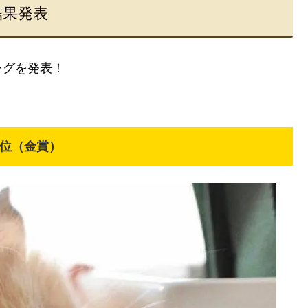
結果発表
ングを発表！
位（金賞）